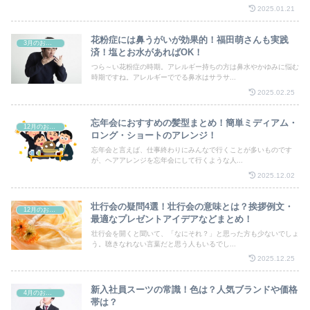
2025.01.21
花粉症には鼻うがいが効果的！福田萌さんも実践
3月のお祭り
済！塩とお水があればOK！
つら～い花粉症の時期。アレルギー持ちの方は鼻水やかゆみに悩む
時期ですね。アレルギーででる鼻水はサラサ...
2025.02.25
忘年会におすすめの髪型まとめ！簡単ミディアム・
12月のお祭り
ロング・ショートのアレンジ！
忘年会と言えば、仕事終わりにみんなで行くことが多いものです
が、ヘアアレンジを忘年会にして行くような人...
2025.12.02
壮行会の疑問4選！壮行会の意味とは？挨拶例文・
12月のお祭り
最適なプレゼントアイデアなどまとめ！
壮行会を開くと聞いて、「なにそれ？」と思った方も少ないでしょ
う。聴きなれない言葉だと思う人もいるでし...
2025.12.25
新入社員スーツの常識！色は？人気ブランドや価格
4月のお祭り
帯は？