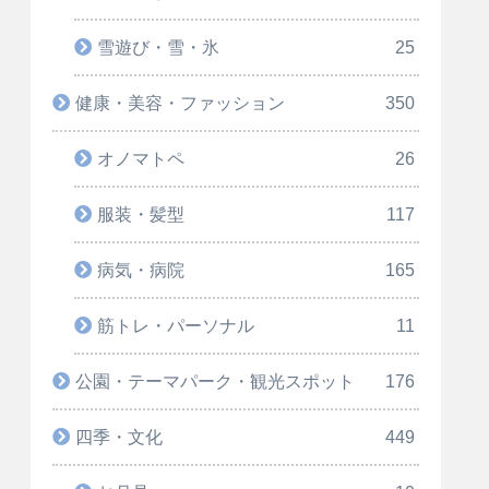
雪遊び・雪・氷
25
健康・美容・ファッション
350
オノマトペ
26
服装・髪型
117
病気・病院
165
筋トレ・パーソナル
11
公園・テーマパーク・観光スポット
176
四季・文化
449