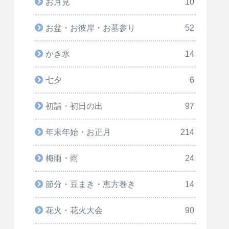
お月見
10
お盆・お彼岸・お墓参り
52
かき氷
14
七夕
6
初詣・初日の出
97
年末年始・お正月
214
梅雨・雨
24
節分・豆まき・恵方巻き
14
花火・花火大会
90