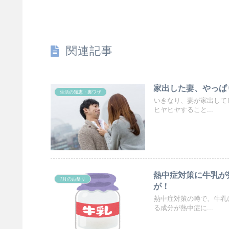
関連記事
家出した妻、やっぱ
生活の知恵・裏ワザ
いきなり、妻が家出して
ヒヤヒヤすること...
熱中症対策に牛乳が
7月のお祭り
が！
熱中症対策の噂で、牛乳
る成分が熱中症に...