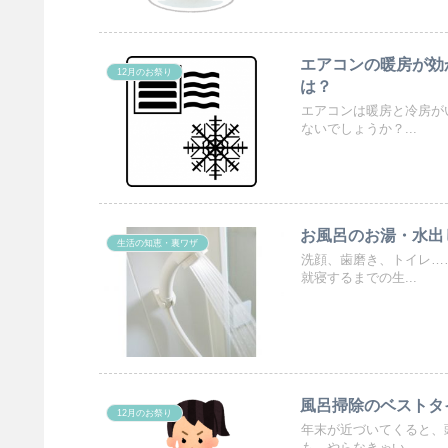
エアコンの暖房が効
12月のお祭り
は？
エアコンは暖房と冷房が
ないでしょうか？...
お風呂のお湯・水出
生活の知恵・裏ワザ
洗顔、歯磨き、トイレ…
就寝するまでの生...
風呂掃除のベストタ
12月のお祭り
年末が近づいてくると、