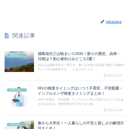
takataka
関連記事
福島信夫三山暁まいり2026！祭りの歴史、由来・
2月のお祭り
日程は？初心者向けみどころ3選！
信夫山は福島市街を一望でき、春には大勢の花見客で賑わう福島市
のシンボル的存在です。「となりのトトロ」...
2026.01.27
HIVの検査タイミングはいつ？不育症・子宮筋腫・
12月のお祭り
インフルエンザ検査タイミングまとめ！
HIVや不育症、子宮筋腫、インフルエンザなど誰かからうつされる
ものもあれば、突然症状が出て気になり始...
2025.01.09
春から大学生！一人暮らしの不安と寂しさの解消方
3月のお祭り
法まとめ！