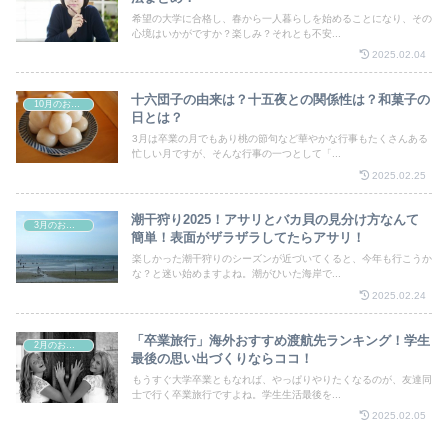
希望の大学に合格し、春から一人暮らしを始めることになり、その
心境はいかがですか？楽しみ？それとも不安...
2025.02.04
十六団子の由来は？十五夜との関係性は？和菓子の
10月のお祭り
日とは？
3月は卒業の月でもあり桃の節句など華やかな行事もたくさんある
忙しい月ですが、そんな行事の一つとして「...
2025.02.25
潮干狩り2025！アサリとバカ貝の見分け方なんて
3月のお祭り
簡単！表面がザラザラしてたらアサリ！
楽しかった潮干狩りのシーズンが近づいてくると、今年も行こうか
な？と迷い始めますよね。潮がひいた海岸で...
2025.02.24
「卒業旅行」海外おすすめ渡航先ランキング！学生
2月のお祭り
最後の思い出づくりならココ！
もうすぐ大学卒業ともなれば、やっぱりやりたくなるのが、友達同
士で行く卒業旅行ですよね。学生生活最後を...
2025.02.05