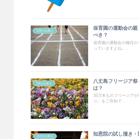
保育園の運動会の親
10月のお祭り
べき？
保育園の運動会の種目の
っていますよね。...
八丈島フリージア祭
3月のお祭り
は？
35万本ものフリージア
り」をご存知で...
知恩院の試し撞き・
12月のお祭り