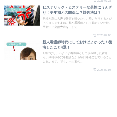
2025.02.28
ヒステリック・ヒステリーな男性にうんざ
1月のお祭り
り！更年期との関係は？対処法は？
男性が急に大声で暴言を吐いたり、騒いだりするとび
っくりしますよね。私が看護師として勤めていた時、
手術中に突然大声を出して...
2025.02.05
新人看護師時代にしておけばよかった！後
4月のお祭り
悔したこと4選！
4月になり、いよいよ看護師として歩み出した皆さ
ん。期待や不安を抱きながら毎日を過ごしていること
と思います。でも、一人前の...
2025.02.05