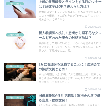
上司の看護師長とラインをする時のマナー
1月のお祭り
は？絵文字はOK？終わらせ方は？
急速にスマートフォンが普及し、誰もが所持するよう
になった現代。その所有率は令和4年には「モバイル
端末全体」で97.3％で...
2025.02.05
新人看護師へ洗礼！患者から理不尽なクレ
4月のお祭り
ームを言われた場合の対処方法は？
看護師として働いていると、いろいろな患者さんに出
会います。おしゃべりな人、穏やかで優しい人、口が
悪い人、不愛想な人…。看...
2025.02.04
3月に看護師を退職することに！送別会で
3月のお祭り
の挨拶文例まとめ！
別れの時期といえば3月。3月で退職したり、転勤した
りと送別会の機会も増えます。私も今まで沢山の送別
会に参加してきました。...
2025.02.04
同僚看護師が3月で退職！送別会の席で贈
3月のお祭り
る言葉・挨拶文例！
3月と言えば別れの時期。転勤や退職等により大事な