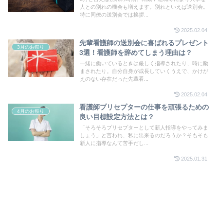
人との別れの機会も増えます。別れといえば送別会。
特に同僚の送別会では挨拶...
2025.02.04
先輩看護師の送別会に喜ばれるプレゼント
3月のお祭り
3選！看護師を辞めてしまう理由は？
一緒に働いているときは厳しく指導されたり、時に励
まされたり。自分自身が成長していくうえで、かけが
えのない存在だった先輩看...
2025.02.04
看護師プリセプターの仕事を頑張るための
4月のお祭り
良い目標設定方法とは？
「そろそろプリセプターとして新人指導をやってみま
しょう」と言われ、私に出来るのだろうか？そもそも
新人に指導なんて苦手だし...
2025.01.31