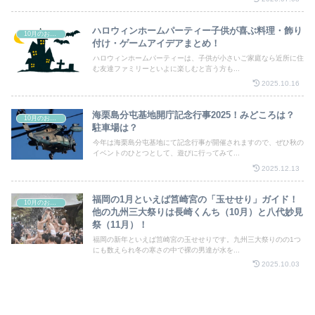
ハロウィンホームパーティー子供が喜ぶ料理・飾り
10月のお祭り
付け・ゲームアイデアまとめ！
ハロウィンホームパーティーは、子供が小さいご家庭なら近所に住
む友達ファミリーといよに楽しむと言う方も...
2025.10.16
海栗島分屯基地開庁記念行事2025！みどころは？
10月のお祭り
駐車場は？
今年は海栗島分屯基地にて記念行事が開催されますので、ぜひ秋の
イベントのひとつとして、遊びに行ってみて...
2025.12.13
福岡の1月といえば筥崎宮の「玉せせり」ガイド！
10月のお祭り
他の九州三大祭りは長崎くんち（10月）と八代妙見
祭（11月）！
福岡の新年といえば筥崎宮の玉せせりです。九州三大祭りのの1つ
にも数えられ冬の寒さの中で裸の男達が水を...
2025.10.03