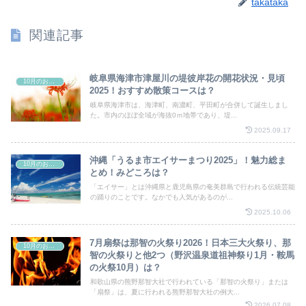
takataka
関連記事
岐阜県海津市津屋川の堤彼岸花の開花状況・見頃
10月のお祭り
2025！おすすめ散策コースは？
岐阜県海津市は、海津町、南濃町、平田町が合併して誕生しまし
た。市内のほぼ全域が海抜0ｍ地帯であり、堤...
2025.09.17
沖縄「うるま市エイサーまつり2025」！魅力総ま
10月のお祭り
とめ！みどころは？
「エイサー」とは沖縄県と鹿児島県の奄美群島で行われる伝統芸能
の踊りのことです。なかでも人気があるのが...
2025.10.06
7月扇祭は那智の火祭り2026！日本三大火祭り、那
10月のお祭り
智の火祭りと他2つ（野沢温泉道祖神祭り1月・鞍馬
の火祭10月）は？
和歌山県の熊野那智大社で行われている「那智の火祭り」または
「扇祭」は、夏に行われる熊野那智大社の例大...
2026.07.08