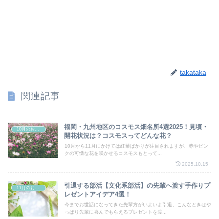
takataka
関連記事
福岡・九州地区のコスモス畑名所4選2025！見頃・
10月のお祭り
開花状況は？コスモスってどんな花？
10月から11月にかけては紅葉ばかりが注目されますが、赤やピン
クの可憐な花を咲かせるコスモスもとって...
2025.10.15
引退する部活【文化系部活】の先輩へ渡す手作りプ
11月のお祭り
レゼントアイデア4選！
今までお世話になってきた先輩方がいよいよ引退、こんなときはや
っぱり先輩に喜んでもらえるプレゼントを渡...