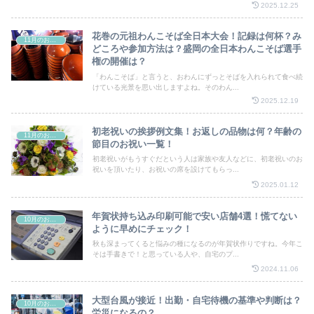
2025.12.25
花巻の元祖わんこそば全日本大会！記録は何杯？み
11月のお祭り
どころや参加方法は？盛岡の全日本わんこそば選手
権の開催は？
「わんこそば」と言うと、おわんにずっとそばを入れられて食べ続
けている光景を思い出しますよね。そのわん...
2025.12.19
初老祝いの挨拶例文集！お返しの品物は何？年齢の
11月のお祭り
節目のお祝い一覧！
初老祝いがもうすぐだという人は家族や友人などに、初老祝いのお
祝いを頂いたり、お祝いの席を設けてもらっ...
2025.01.12
年賀状持ち込み印刷可能で安い店舗4選！慌てない
10月のお祭り
ように早めにチェック！
秋も深まってくると悩みの種になるのが年賀状作りですね。今年こ
そは手書きで！と思っている人や、自宅のプ...
2024.11.06
大型台風が接近！出勤・自宅待機の基準や判断は？
10月のお祭り
労災になるの？