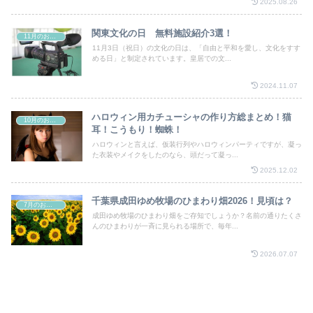
2025.08.26
関東文化の日 無料施設紹介3選！
11月のお祭り
11月3日（祝日）の文化の日は、「自由と平和を愛し、文化をすす
める日」と制定されています。皇居での文...
2024.11.07
ハロウィン用カチューシャの作り方総まとめ！猫
10月のお祭り
耳！こうもり！蜘蛛！
ハロウィンと言えば、仮装行列やハロウィンパーティですが、凝っ
た衣装やメイクをしたのなら、頭だって凝っ...
2025.12.02
千葉県成田ゆめ牧場のひまわり畑2026！見頃は？
7月のお祭り
成田ゆめ牧場のひまわり畑をご存知でしょうか？名前の通りたくさ
んのひまわりが一斉に見られる場所で、毎年...
2026.07.07