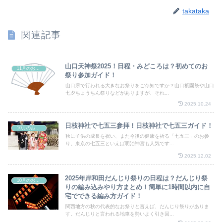
takataka
関連記事
山口天神祭2025！日程・みどころは？初めてのお
11月のお祭り
祭り参加ガイド！
山口県で行われる大きなお祭りをご存知ですか？山口祇園祭や山口
七夕ちょうちん祭りなどがありますが、それ...
2025.10.24
日枝神社で七五三参拝！日枝神社で七五三ガイド！
10月のお祭り
秋に子供の成長を祝い、また今後の健康を祈る「七五三」のお参
り。東京の七五三といえば明治神宮も人気です...
2025.12.02
2025年岸和田だんじり祭りの日程は？だんじり祭
10月のお祭り
りの編み込みやり方まとめ！簡単に1時間以内に自
宅でできる編み方ガイド！
関西地方の秋の代表的なお祭りと言えば、だんじり祭りがありま
す。だんじりと言われる地車を勢いよく引き回...