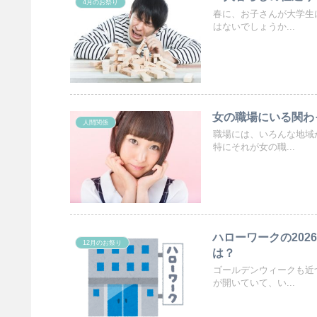
4月のお祭り
春に、お子さんが大学生
はないでしょうか...
女の職場にいる関わ
人間関係
職場には、いろんな地域
特にそれが女の職...
ハローワークの202
12月のお祭り
は？
ゴールデンウィークも近
が開いていて、い...