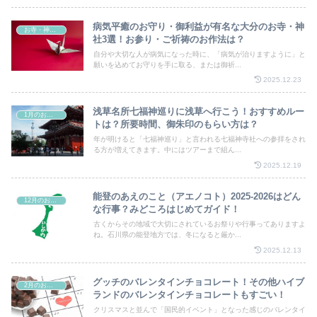
病気平癒のお守り・御利益が有名な大分のお寺・神
お寺・神社・教会
社3選！お参り・ご祈祷のお作法は？
自分や大切な人が病気になった時に、「病気が治りますように」と
願いを込めてお守りを手に取る、または御祈...
2025.12.23
浅草名所七福神巡りに浅草へ行こう！おすすめルー
1月のお祭り
トは？所要時間、御朱印のもらい方は？
年が明けると「七福神巡り」と言われる七福神寺社への参拝をされ
る方が増えてきます。中にはツアーまで組ん...
2025.12.19
能登のあえのこと（アエノコト）2025-2026はどん
12月のお祭り
な行事？みどころはじめてガイド！
古くからその地域で大切にされているお祭りや行事ってありますよ
ね。石川県の能登地方では、冬になると厳か...
2025.12.13
グッチのバレンタインチョコレート！その他ハイブ
2月のお祭り
ランドのバレンタインチョコレートもすごい！
クリスマスと並んで「国民的イベント」となった感じのバレンタイ