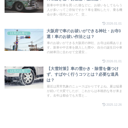
新車や中古車を買った後などに、お祓いをしてもらう
人が多いってご存知ですか？車を運転したり、乗る機
会が多い現代において、交...
2026.01.01
大阪府で車のお祓いができる神社・お寺3
12月のお祭り
選！車のお祓い作法とは？
車のお祓いができる大阪府の神社、お寺は結構ありま
す。新車や中古車を購入した際や、自分の誕生日や車
の納車日に合わせて交通安...
2026.01.01
【大雪対策】車の雪かき・除雪を傷つけ
12月のお祭り
ず、すばやく行うコツとは？必要な道具
は？
最近は異常気象のニュースばかりですよね。夏は猛暑
が続いて大変でしたが、これからは本格的な冬が来ま
す。去年は都会でも大雪と...
2025.12.26