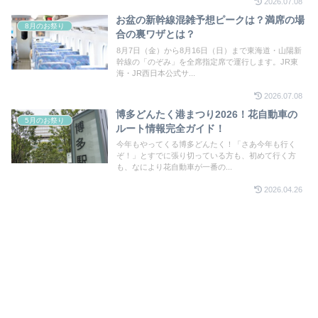
2026.07.08
お盆の新幹線混雑予想ピークは？満席の場
8月のお祭り
合の裏ワザとは？
8月7日（金）から8月16日（日）まで東海道・山陽新
幹線の「のぞみ」を全席指定席で運行します。JR東
海・JR西日本公式サ...
2026.07.08
博多どんたく港まつり2026！花自動車の
5月のお祭り
ルート情報完全ガイド！
今年もやってくる博多どんたく！「さあ今年も行く
ぞ！」とすでに張り切っている方も、初めて行く方
も、なにより花自動車が一番の...
2026.04.26