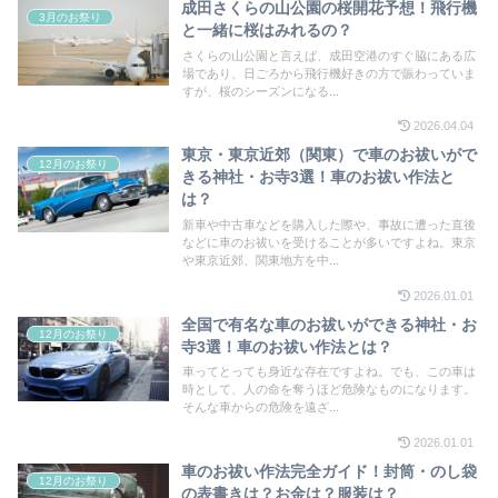
成田さくらの山公園の桜開花予想！飛行機
3月のお祭り
と一緒に桜はみれるの？
さくらの山公園と言えば、成田空港のすぐ脇にある広
場であり、日ごろから飛行機好きの方で賑わっていま
すが、桜のシーズンになる...
2026.04.04
東京・東京近郊（関東）で車のお祓いがで
12月のお祭り
きる神社・お寺3選！車のお祓い作法と
は？
新車や中古車などを購入した際や、事故に遭った直後
などに車のお祓いを受けることが多いですよね。東京
や東京近郊、関東地方を中...
2026.01.01
全国で有名な車のお祓いができる神社・お
12月のお祭り
寺3選！車のお祓い作法とは？
車ってとっても身近な存在ですよね。でも、この車は
時として、人の命を奪うほど危険なものになります。
そんな車からの危険を遠ざ...
2026.01.01
車のお祓い作法完全ガイド！封筒・のし袋
12月のお祭り
の表書きは？お金は？服装は？