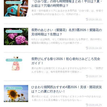
「ひみつ堂」の待ち時間情報まとめ！平日は？夏・
7月のお祭り
お盆は？穴場の時間帯は？
東京・谷中銀座エリアにあるかき氷専門店「ひみつ堂」は、冬場で
も1時間待ちの日があるという、行列のでき...
2024.06.11
長野のあじさい（紫陽花）名所3選2026！紫陽花の
6月のお祭り
見頃時期は？生態は？
6月といえば梅雨、そして紫陽花が見頃になる季節で、雨の中咲く
紫陽花の風情はこの時期ならではの魅力です...
2026.04.09
長野びんずる祭り2026！初心者向けみどころ完全
8月のお祭り
ガイド！
夏のお祭りは各地でたくさんありますがそんな中の一つ、「長野び
んずる祭り」は、毎年長野県長野市で開催さ...
2026.07.16
ひまわり畑関西おすすめ4選2026！見頃・開花状況
7月のお祭り
は？この夏に行きたい！
夏の花といえば、ひまわりですね！ビタミンカラーのひまわりは、
１度にたくさん見る機会ってなかなかないも...
2026.06.25