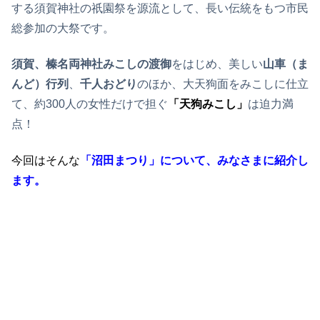
する須賀神社の祇園祭を源流として、長い伝統をもつ市民
総参加の大祭です。
須賀、榛名両神社みこしの渡御
をはじめ、美しい
山車（ま
んど）行列
、
千人おどり
のほか、大天狗面をみこしに仕立
て、約300人の女性だけで担ぐ
「天狗みこし」
は迫力満
点！
今回はそんな
「沼田まつり」について、みなさまに紹介し
ます。