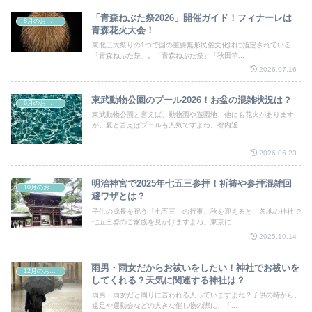
「青森ねぶた祭2026」開催ガイド！フィナーレは
8月のお祭り
青森花火大会！
東北三大祭りの1つで国の重要無形民俗文化財に指定されている
「青森ねぶた祭」。「青森ねぶた祭」「秋田竿...
2026.07.16
東武動物公園のプール2026！お盆の混雑状況は？
6月のお祭り
東武動物公園と言えば、動物園や遊園地、他にも花火があります
が、夏と言えばプールも人気ですよね。都内近...
2026.06.23
明治神宮で2025年七五三参拝！祈祷や参拝混雑回
10月のお祭り
避ワザとは？
子供の成長を祝う「七五三」の行事。秋を迎えると、各地の神社で
七五三姿のご家族を見かけますよね。東京に...
2025.10.14
雨男・雨女だからお祓いをしたい！神社でお祓いを
12月のお祭り
してくれる？天気に関連する神社は？
雨男・雨女だと周りに言われる人っていますよね？子供の時から、
遠足や運動会などの大きな催し物の際に、「...