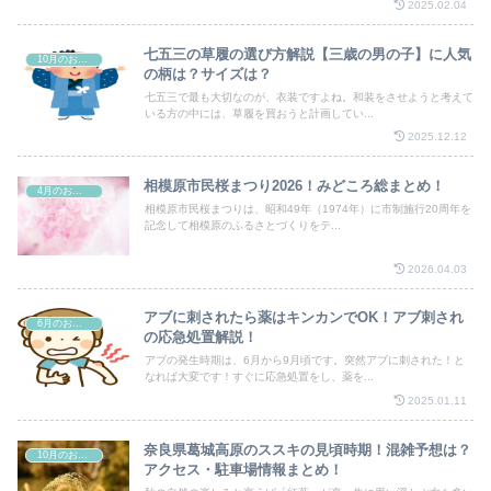
2025.02.04
七五三の草履の選び方解説【三歳の男の子】に人気
10月のお祭り
の柄は？サイズは？
七五三で最も大切なのが、衣装ですよね。和装をさせようと考えて
いる方の中には、草履を買おうと計画してい...
2025.12.12
相模原市民桜まつり2026！みどころ総まとめ！
4月のお祭り
相模原市民桜まつりは、昭和49年（1974年）に市制施行20周年を
記念して相模原のふるさとづくりをテ...
2026.04.03
アブに刺されたら薬はキンカンでOK！アブ刺され
6月のお祭り
の応急処置解説！
アブの発生時期は、6月から9月頃です。突然アブに刺された！と
なれば大変です！すぐに応急処置をし、薬を...
2025.01.11
奈良県葛城高原のススキの見頃時期！混雑予想は？
10月のお祭り
アクセス・駐車場情報まとめ！