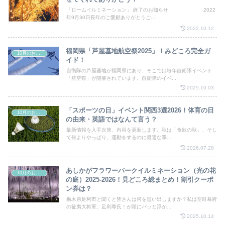
「ロームイルミネーション」 終了のお知らせ 2022
年9月30日長年のご愛顧ありがとうご...
2022.10.12
福岡県「芦屋基地航空祭2025」！みどころ完全ガ
10月のお祭り
イド！
自衛隊の芦屋基地が福岡県にあり、そこでは毎年自衛隊イベント
「航空祭」が開催されています。自衛隊のイベ...
2025.10.03
「スポーツの日」イベント関西3選2026！体育の日
10月のお祭り
の由来・英語ではなんて言う？
最新情報を入手次第、内容を更新します。秋は「食欲の秋」、そし
て何よりやっぱり、運動をするのに最適な季...
2026.07.28
あしかがフラワーパークイルミネーション（光の花
10月のお祭り
の庭）2025‐2026！見どころ総まとめ！割引クーポ
ン券は？
栃木県足利市と聞くと皆さんは何を思い出しますか？私は室町幕府
の征夷大将軍、足利尊氏！が頭にパッと浮か...
2025.10.14