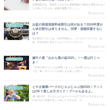
読書感想文は、高校生にもなると原稿用紙4~5枚分と指定されるこ
とが多いですよね。結構な枚数です。しっ...
2025.07.22
お盆の高速道路料金割引は何がある？2024年度か
8月のお祭り
ら休日割引は有りません。渋滞・混雑回避するに
は？
休日割引については、2024年度から、ゴールデンウイーク、お
盆、年末年始に加えてシルバーウイークにつ...
2026.07.30
越中八尾「おわら風の盆2025」！一度は行くべ
8月のお祭り
き！
〝日本の祭り″といえば神輿（みこし）や山車（だし）といったよ
うな『動』のイメージを抱く人も多いと思い...
2025.08.08
とやま健康パークのじゃぶじゃぶ池2026！テント
4月のお祭り
はOK？楽しみ方ガイド！プールもあるよ。
暑い夏の日、子どもたちにはクーラーの下でダラダラするよりも、
のびのびと水遊びをしてほしいですよね。で...
2026.07.08