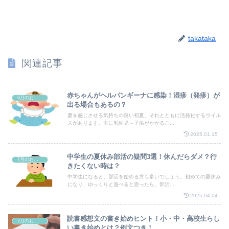
takataka
関連記事
赤ちゃんがヘルパンギーナに感染！湿疹（発疹）が
6月のお祭り
出る場合もあるの？
夏を感じさせる気持ちの良い初夏、それとともに活発化するウイル
スがあります。主に乳幼児～子供がかかるこ...
2025.01.15
中学生の夏休み部活の疑問3選！休んだらダメ？行
7月のお祭り
きたくない時は？
中学生になると、部活を始める方も多いでしょう。初めての夏休み
になり、ゆっくりと遊べると思ったら、部活...
2025.04.04
読書感想文の書き始めヒント！小・中・高校生らし
7月のお祭り
い書き始めとは？例文つき！