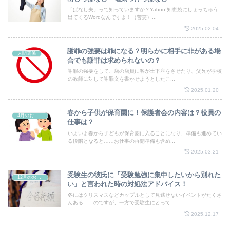
「ぱなし夫」って知っていますか？Yahoo!知恵袋にしょっちゅう
出てくるWordなんですよ！（苦笑）...
2025.02.04
謝罪の強要は罪になる？明らかに相手に非がある場
人間関係
合でも謝罪は求められないの？
謝罪の強要をして、店の店員に客が土下座をさせたり、父兄が学校
の教師に対して謝罪文を書かせようとしたこ...
2025.01.20
春から子供が保育園に！保護者会の内容は？役員の
4月のお祭り
仕事は？
いよいよ春から子どもが保育園に入ることになり、準備も進めてい
る段階となると……お仕事の再開準備も含め...
2025.03.21
受験生の彼氏に「受験勉強に集中したいから別れた
12月のお祭り
い」と言われた時の対処法アドバイス！
冬にはクリスマスなどカップルとして見逃せないイベントがたくさ
んある……のですが、一方で受験生にとって...
2025.12.17