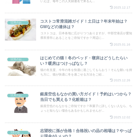
いえば、毎年この人夫婦連名で来るん...
2025.12.17
コストコ常滑混雑ガイド！土日は？年末年始は？
12月のお祭り
GWなどの連休は？
コストコは、日本各地に広がりつつありますが、中部空港店が愛知
県常滑市にあることをご存知ですか？周辺に...
2025.01.16
はじめての猫！冬のベッド・寝床はどうしたらい
12月のお祭り
い？暖房はつけっぱなし？
猫の冬支度、今年の冬を快適に過ごしてもらおう！そんな願いを持
ち方に、猫が快適に冬を過ごせる方法をご紹...
2025.12.26
銀座空也もなかの買い方ガイド！予約はいつから？
11月のお祭り
当日でも買える？化粧箱は？
銀座空也のもなかをご存知ですか？和菓子に詳しくない人なら、ち
ょっと知らない場合もあるかもしれませんが...
2025.12.02
志望校に孫が合格！合格祝いの品の相場は？やっぱ
3月のお祭り
り現金がいいの？