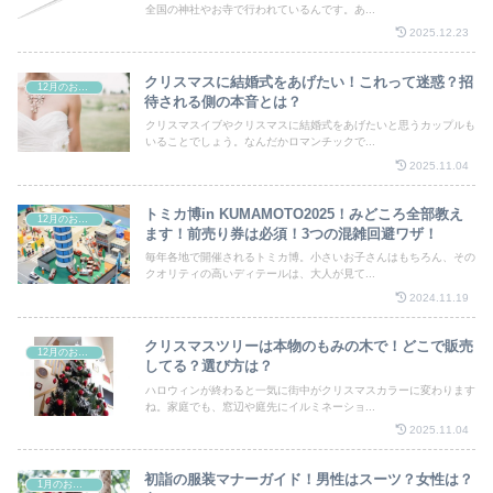
全国の神社やお寺で行われているんです。あ...
2025.12.23
クリスマスに結婚式をあげたい！これって迷惑？招
12月のお祭り
待される側の本音とは？
クリスマスイブやクリスマスに結婚式をあげたいと思うカップルも
いることでしょう。なんだかロマンチックで...
2025.11.04
トミカ博in KUMAMOTO2025！みどころ全部教え
12月のお祭り
ます！前売り券は必須！3つの混雑回避ワザ！
毎年各地で開催されるトミカ博。小さいお子さんはもちろん、その
クオリティの高いディテールは、大人が見て...
2024.11.19
クリスマスツリーは本物のもみの木で！どこで販売
12月のお祭り
してる？選び方は？
ハロウィンが終わると一気に街中がクリスマスカラーに変わります
ね。家庭でも、窓辺や庭先にイルミネーショ...
2025.11.04
初詣の服装マナーガイド！男性はスーツ？女性は？
1月のお祭り