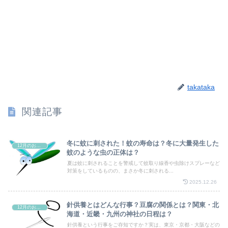
takataka
関連記事
冬に蚊に刺された！蚊の寿命は？冬に大量発生した
12月のお祭り
蚊のような虫の正体は？
夏は蚊に刺されることを警戒して蚊取り線香や虫除けスプレーなど
対策をしているものの、まさか冬に刺される...
2025.12.26
針供養とはどんな行事？豆腐の関係とは？関東・北
12月のお祭り
海道・近畿・九州の神社の日程は？
針供養という行事をご存知ですか？実は、東京・京都・大阪などの