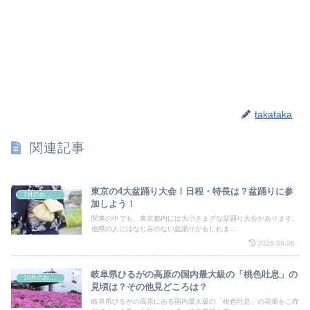
takataka
関連記事
東京の4大盆踊り大会！日程・特長は？盆踊りに参
7月のお祭り
加しよう！
関東の中でも、東京都内には大小さまざな盆踊り大会があります。
他県の人にはなじみのない盆踊りかもしれま...
2026.08.06
岐阜県ひるがの高原の国内最大級の「桃色吐息」の
10月のお祭り
見頃は？その他見どころは？
岐阜県ひるがの高原にある国内最大級の「桃色吐息」の花畑をご存