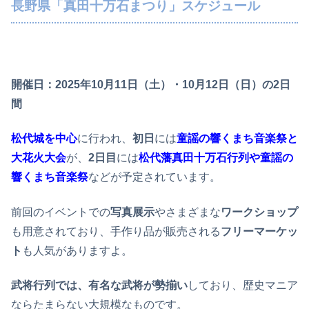
長野県「真田十万石まつり」スケジュール
開催日：2025年10月11日（土）・10月12日（日）の2日
間
松代城を中心
に行われ、
初日
には
童謡の響くまち音楽祭と
大花火大会
が、
2日目
には
松代藩真田十万石行列や童謡の
響くまち音楽祭
などが予定されています。
前回のイベントでの
写真展示
やさまざまな
ワークショップ
も用意されており、手作り品が販売される
フリーマーケッ
ト
も人気がありますよ。
武将行列では、有名な武将が勢揃い
しており、歴史マニア
ならたまらない大規模なものです。