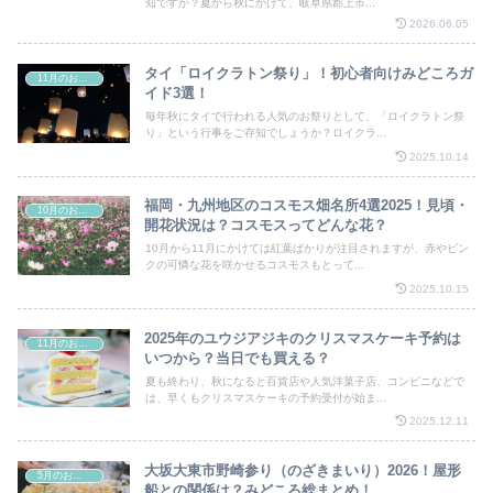
知ですか？夏から秋にかけて、岐阜県郡上市...
2026.06.05
タイ「ロイクラトン祭り」！初心者向けみどころガ
11月のお祭り
イド3選！
毎年秋にタイで行われる人気のお祭りとして、「ロイクラトン祭
り」という行事をご存知でしょうか？ロイクラ...
2025.10.14
福岡・九州地区のコスモス畑名所4選2025！見頃・
10月のお祭り
開花状況は？コスモスってどんな花？
10月から11月にかけては紅葉ばかりが注目されますが、赤やピン
クの可憐な花を咲かせるコスモスもとって...
2025.10.15
2025年のユウジアジキのクリスマスケーキ予約は
11月のお祭り
いつから？当日でも買える？
夏も終わり、秋になると百貨店や人気洋菓子店、コンビニなどで
は、早くもクリスマスケーキの予約受付が始ま...
2025.12.11
大坂大東市野崎参り（のざきまいり）2026！屋形
5月のお祭り
船との関係は？みどころ総まとめ！