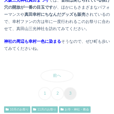
大阪三光神社真田まつり
では、
普段は閉じられている抜け
穴の開放が一番の目玉です
が、ほかにもさまざまなパフォ
ーマンスや
真田幸村にちなんだグッズも販売
されているの
で、幸村ファンの方は年に一度行われるこのお祭りに合わ
せて、真田山三光神社を訪れてみてください。
神社の周辺も幸村一色に染まる
そうなので、ぜひ町も歩い
てみてくださいね。
前へ
1
2
3
10月のお祭り
11月のお祭り
お寺・神社・教会