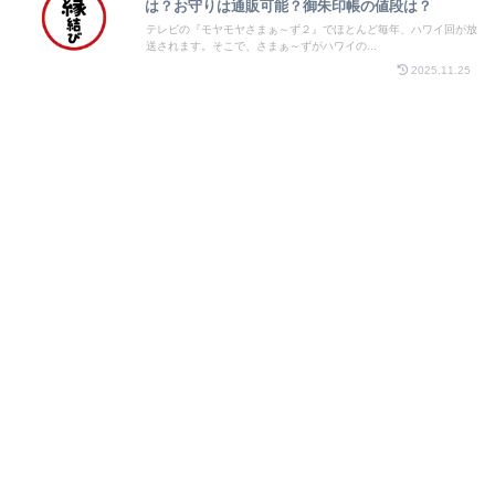
は？お守りは通販可能？御朱印帳の値段は？
テレビの『モヤモヤさまぁ～ず２』でほとんど毎年、ハワイ回が放
送されます。そこで、さまぁ～ずがハワイの...
2025.11.25