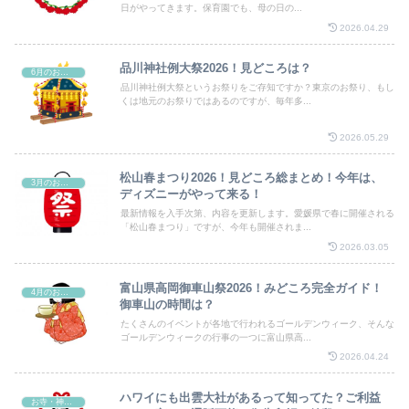
日がやってきます。保育園でも、母の日の...
2026.04.29
品川神社例大祭2026！見どころは？
6月のお祭り
品川神社例大祭というお祭りをご存知ですか？東京のお祭り、もし
くは地元のお祭りではあるのですが、毎年多...
2026.05.29
松山春まつり2026！見どころ総まとめ！今年は、
3月のお祭り
ディズニーがやって来る！
最新情報を入手次第、内容を更新します。愛媛県で春に開催される
「松山春まつり」ですが、今年も開催されま...
2026.03.05
富山県高岡御車山祭2026！みどころ完全ガイド！
4月のお祭り
御車山の時間は？
たくさんのイベントが各地で行われるゴールデンウィーク、そんな
ゴールデンウィークの行事の一つに富山県高...
2026.04.24
ハワイにも出雲大社があるって知ってた？ご利益
お寺・神社・教会