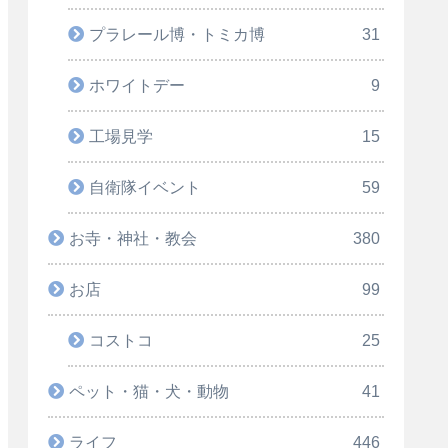
プラレール博・トミカ博
31
ホワイトデー
9
工場見学
15
自衛隊イベント
59
お寺・神社・教会
380
お店
99
コストコ
25
ペット・猫・犬・動物
41
ライフ
446