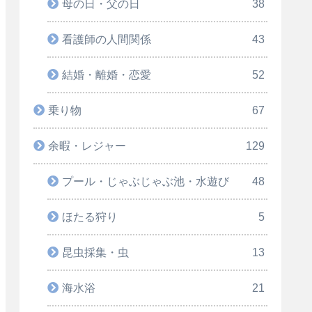
母の日・父の日
38
看護師の人間関係
43
結婚・離婚・恋愛
52
乗り物
67
余暇・レジャー
129
プール・じゃぶじゃぶ池・水遊び
48
ほたる狩り
5
昆虫採集・虫
13
海水浴
21