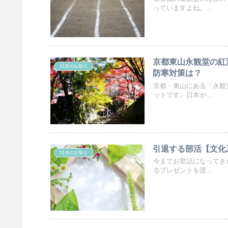
っていますよね。...
京都東山永観堂の紅
11月のお祭り
防寒対策は？
京都・東山にある「永観
ットです。日本が...
引退する部活【文化
11月のお祭り
今までお世話になってき
るプレゼントを渡...