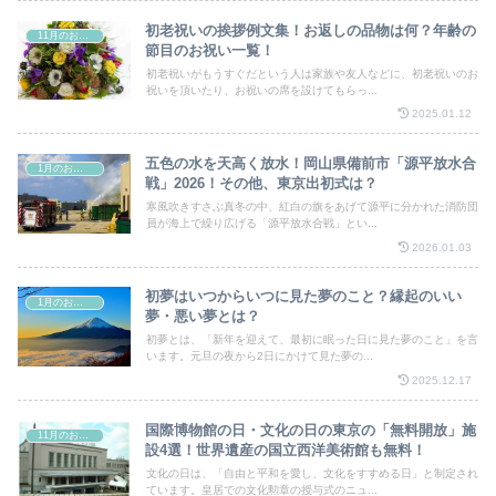
初老祝いの挨拶例文集！お返しの品物は何？年齢の
11月のお祭り
節目のお祝い一覧！
初老祝いがもうすぐだという人は家族や友人などに、初老祝いのお
祝いを頂いたり、お祝いの席を設けてもらっ...
2025.01.12
五色の水を天高く放水！岡山県備前市「源平放水合
1月のお祭り
戦」2026！その他、東京出初式は？
寒風吹きすさぶ真冬の中、紅白の旗をあげて源平に分かれた消防団
員が海上で繰り広げる「源平放水合戦」とい...
2026.01.03
初夢はいつからいつに見た夢のこと？縁起のいい
1月のお祭り
夢・悪い夢とは？
初夢とは、「新年を迎えて、最初に眠った日に見た夢のこと」を言
います。元旦の夜から2日にかけて見た夢の...
2025.12.17
国際博物館の日・文化の日の東京の「無料開放」施
11月のお祭り
設4選！世界遺産の国立西洋美術館も無料！
文化の日は、「自由と平和を愛し、文化をすすめる日」と制定され
ています。皇居での文化勲章の授与式のニュ...