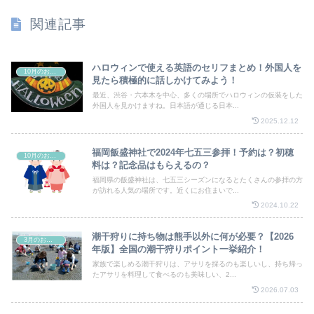
関連記事
ハロウィンで使える英語のセリフまとめ！外国人を
10月のお祭り
見たら積極的に話しかけてみよう！
最近、渋谷・六本木を中心、多くの場所でハロウィンの仮装をした
外国人を見かけますね。日本語が通じる日本...
2025.12.12
福岡飯盛神社で2024年七五三参拝！予約は？初穂
10月のお祭り
料は？記念品はもらえるの？
福岡県の飯盛神社は、七五三シーズンになるとたくさんの参拝の方
が訪れる人気の場所です。近くにお住まいで...
2024.10.22
潮干狩りに持ち物は熊手以外に何が必要？【2026
3月のお祭り
年版】全国の潮干狩りポイント一挙紹介！
家族で楽しめる潮干狩りは、アサリを採るのも楽しいし、持ち帰っ
たアサリを料理して食べるのも美味しい、2...
2026.07.03