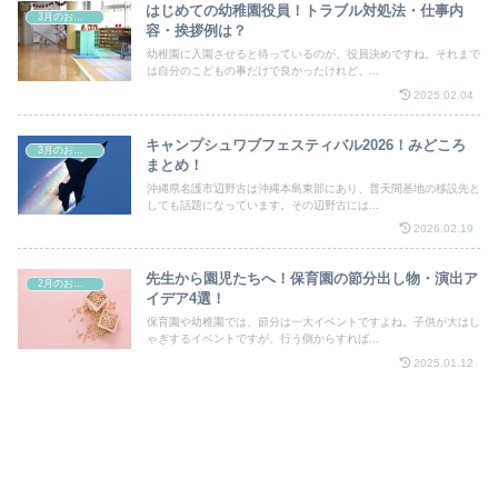
はじめての幼稚園役員！トラブル対処法・仕事内
3月のお祭り
容・挨拶例は？
幼稚園に入園させると待っているのが、役員決めですね。それまで
は自分のこどもの事だけで良かったけれど、...
2025.02.04
キャンプシュワブフェスティバル2026！みどころ
3月のお祭り
まとめ！
沖縄県名護市辺野古は沖縄本島東部にあり、普天間基地の移設先と
しても話題になっています。その辺野古には...
2026.02.19
先生から園児たちへ！保育園の節分出し物・演出ア
2月のお祭り
イデア4選！
保育園や幼稚園では、節分は一大イベントですよね。子供が大はし
ゃぎするイベントですが、行う側からすれば...
2025.01.12