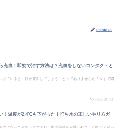
takataka
ら充血！即効で治す方法は？充血をしないコンタクトと
つけていると、目が充血してしまうことってありませんか？今まで問
2025.01.14
い！温度が2.4℃も下がった！打ち水の正しいやり方ガ
ものになって来ていますよね。地球温暖化が騒がれて、20年近く経っ