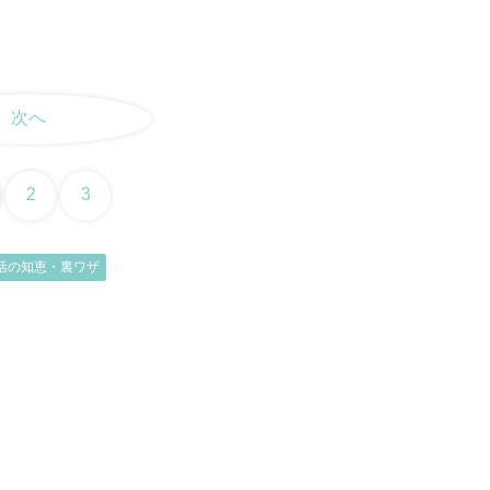
次へ
2
3
活の知恵・裏ワザ