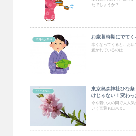
たでしょうか？...
お歳暮時期にでてく
12月のお祭り
寒くなってくると、お店
置かれているのは...
東京烏森神社ひな祭
2月のお祭り
けじゃない！変わっ
今や若い人の間で大人気
いう言葉も出来ま...