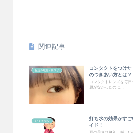
関連記事
コンタクトをつけた
生活の知恵・裏ワザ
のつきあい方とは？
コンタクトレンズを毎日
題がなかったのに...
打ち水の効果がすご
7月のお祭り
イド！
夏の暑さは例年、厳しい