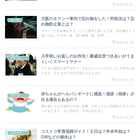
2025.01.31
大阪のタクシー車内で忘れ物をした！対処法は？忘
乗り物
れ物防止策とは？
タクシーで忘れ物をすることって意外と多いんです。忘れ物として
多いのは、スマホ、傘、買い物袋、鍵、財布...
2025.01.24
入学祝いお返しのお作法！親戚近所づきあいがうま
3月のお祭り
くいくスマートマナー
子どもの成長を見守る中で、大きなイベントのひとつに入学式があ
ります。子どもが入学式を迎えるとなると、...
2025.02.25
赤ちゃんがヘルパンギーナに感染！湿疹（発疹）が
6月のお祭り
出る場合もあるの？
夏を感じさせる気持ちの良い初夏、それとともに活発化するウイル
スがあります。主に乳幼児～子供がかかるこ...
2025.01.15
コストコ常滑混雑ガイド！土日は？年末年始は？
12月のお祭り
GWなどの連休は？