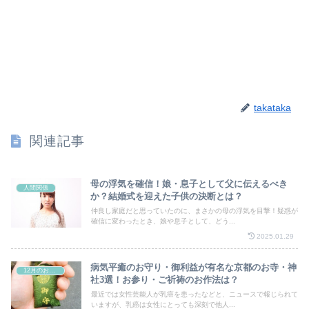
takataka
関連記事
母の浮気を確信！娘・息子として父に伝えるべき
人間関係
か？結婚式を迎えた子供の決断とは？
仲良し家庭だと思っていたのに、まさかの母の浮気を目撃！疑惑が
確信に変わったとき、娘や息子として、どう...
2025.01.29
病気平癒のお守り・御利益が有名な京都のお寺・神
12月のお祭り
社3選！お参り・ご祈祷のお作法は？
最近では女性芸能人が乳癌を患ったなどと、ニュースで報じられて
いますが、乳癌は女性にとっても深刻で他人...