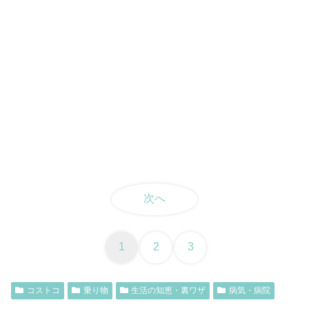
次へ
1
2
3
コストコ
乗り物
生活の知恵・裏ワザ
病気・病院