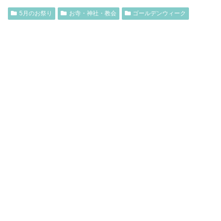
5月のお祭り
お寺・神社・教会
ゴールデンウィーク