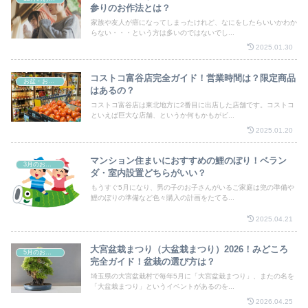
参りのお作法とは？
家族や友人が癌になってしまったけれど、なにをしたらいいかわか
らない・・・という方は多いのではないでし...
2025.01.30
コストコ富谷店完全ガイド！営業時間は？限定商品
お盆・お彼岸・お墓参り
はあるの？
コストコ富谷店は東北地方に2番目に出店した店舗です。コストコ
といえば巨大な店舗、というか何もかもがビ...
2025.01.20
マンション住まいにおすすめの鯉のぼり！ベラン
3月のお祭り
ダ・室内設置どちらがいい？
もうすぐ5月になり、男の子のお子さんがいるご家庭は兜の準備や
鯉のぼりの準備など色々購入の計画をたてる...
2025.04.21
大宮盆栽まつり（大盆栽まつり）2026！みどころ
5月のお祭り
完全ガイド！盆栽の選び方は？
埼玉県の大宮盆栽村で毎年5月に「大宮盆栽まつり」、またの名を
「大盆栽まつり」というイベントがあるのを...
2026.04.25