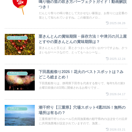
鳴り物の笛の吹き方パーフェクトガイド！動画解説
つき！
だんじり祭りの鳴り物として欠かせない篠笛は、お祭りには定番の
笛として知られていますね。この篠笛のメロ...
2025.08.26
栗きんとんの賞味期限・保存方法！中津川の川上屋
10月のお祭り
とすやの栗きんとんの賞味期限は？
栗きんとんと言えば、栗とさつまいもの甘いおやつですよね。さつ
まいもがベースなので、とってもヘルシーな...
2025.12.24
下田黒船祭り2026！花火のベストスポットは？み
5月のお祭り
どころ総まとめ！
下田黒船祭りは、静岡県下田市を代表する祭りで、毎年5月の第3
土曜日前後の3日間に開催されるお祭りです...
2026.04.17
潮干狩り【三重県】穴場スポット4選2026！無料の
3月のお祭り
場所は有るの？
三重県潮干狩りのルール①共同漁業権の順守県内のほぼ全ての沿岸
に共同漁業権が設定されていますので、漁業...
2026.03.21