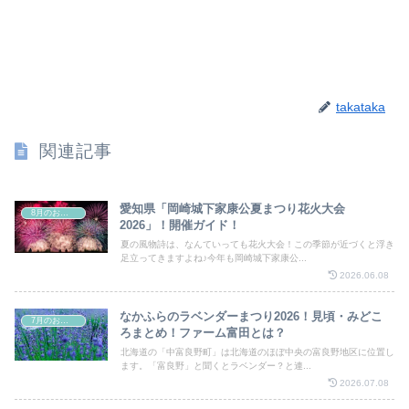
takataka
関連記事
愛知県「岡崎城下家康公夏まつり花火大会
8月のお祭り
2026」！開催ガイド！
夏の風物詩は、なんていっても花火大会！この季節が近づくと浮き
足立ってきますよね♪今年も岡崎城下家康公...
2026.06.08
なかふらのラベンダーまつり2026！見頃・みどこ
7月のお祭り
ろまとめ！ファーム富田とは？
北海道の「中富良野町」は北海道のほぼ中央の富良野地区に位置し
ます。「富良野」と聞くとラベンダー？と連...
2026.07.08