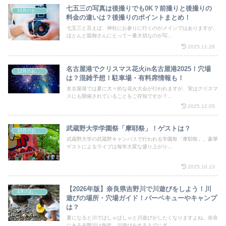
七五三の写真は後撮りでも0K？前撮りと後撮りの
10月のお祭り
料金の違いは？後撮りのポイントまとめ！
七五三と言えば、神社にお参りに行くのがメインではありますが、
ほとんど親御さんにとって一番大切なのが写...
2025.11.28
名古屋港でクリスマス花火in名古屋港2025！穴場
12月のお祭り
は？混雑予想！駐車場・有料席情報も！
名古屋港では夏に大々的な花火大会が行われますが、実はクリスマ
スにも開催されていることをご存知ですか？...
2025.12.05
武蔵野大学学園祭「摩耶祭」！ゲストは？
10月のお祭り
武蔵野大学の武蔵野キャンパスで行われる学園祭「摩耶祭」。豪華
ゲストによるライブは毎年大変な盛り上がり...
2025.10.13
【2026年版】奈良県吉野川で川遊びをしよう！川
4月のお祭り
遊びの場所・穴場ガイド！バーベキューやキャンプ
は？
夏になると川でばしゃばしゃと川遊びがしたくなりますよね。奈良
にある吉野川は毎年、川遊びをする人でにぎ...