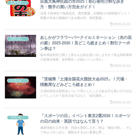
目黒大鳥神社酉の市2025！初心者向け粋な歩き
11月のお祭り
方・熊手の買い方完全ガイド！
目黒 大鳥神社で無病息災、商売繁盛、火難除けの御利益ゲット！
関東の年末の風物詩である酉の市。商売繁盛...
2025.10.22
あしかがフラワーパークイルミネーション（光の花
10月のお祭り
の庭）2025‐2026！見どころ総まとめ！割引クーポ
ン券は？
栃木県足利市と聞くと皆さんは何を思い出しますか？私は室町幕府
の征夷大将軍、足利尊氏！が頭にパッと浮か...
2025.10.14
「茨城県「土浦全国花火競技大会2025」！穴場・
11月のお祭り
桟敷席などみどころ総まとめ！
土浦全国花火競技会について耳にしたことがある方も多いのではな
いでしょうか？花火大会ではなく「花火競技...
2025.10.19
「スポーツの日」イベント東京2選2026！スポーツ
10月のお祭り
の日の由来・英語ではなんて言う？
最新情報を入手次第、内容を更新します。秋は「食欲の秋」、そし
て何よりやっぱり、運動をするのに最適な季...