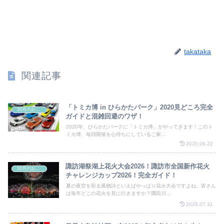
takataka
関連記事
「トミカ博 in ひらかたパーク」2020見どころ完全
10月のお祭り
ガイドと混雑回避のワザ！
2020年、ひらかたパークに「トミカ博」がやってきます！このト
ミカ博、毎回開催を心待ちにしているご家...
2020.09.22
諏訪湖祭湖上花火大会2026！諏訪市全国新作花火
10月のお祭り
チャレンジカップ2026！完全ガイド！
夏の夜空を彩る風物詩といえばやっぱり花火大会ですよね。皆さん
は毎年どこの花火を見に行きますか？隅田川...
2026.07.31