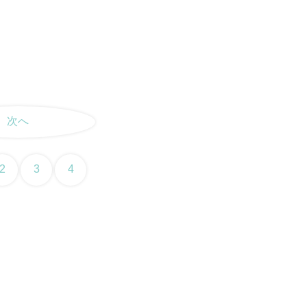
次へ
2
3
4