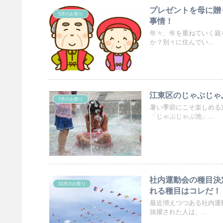
プレゼントを母に贈
5月のお祭り
事情！
年々、年を重ねていく親
か？別々に住んでい...
江東区のじゃぶじゃぶ
7月のお祭り
暑い季節にこそ楽しめる
「じゃぶじゃぶ池」...
社内運動会の種目決
10月のお祭り
れる種目はコレだ！
最近増えつつある社内運
抜擢された人は、...