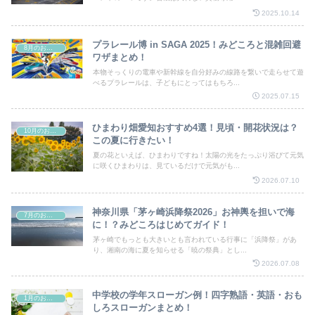
2025.10.14
プラレール博 in SAGA 2025！みどころと混雑回避
8月のお祭り
ワザまとめ！
本物そっくりの電車や新幹線を自分好みの線路を繋いで走らせて遊
べるプラレールは、子どもにとってはもちろ...
2025.07.15
ひまわり畑愛知おすすめ4選！見頃・開花状況は？
10月のお祭り
この夏に行きたい！
夏の花といえば、ひまわりですね！太陽の光をたっぷり浴びて元気
に咲くひまわりは、見ているだけで元気がも...
2026.07.10
神奈川県「茅ヶ崎浜降祭2026」お神輿を担いで海
7月のお祭り
に！？みどころはじめてガイド！
茅ヶ崎でもっとも大きいとも言われている行事に「浜降祭」があ
り、湘南の海に夏を知らせる「暁の祭典」とし...
2026.07.08
中学校の学年スローガン例！四字熟語・英語・おも
1月のお祭り
しろスローガンまとめ！