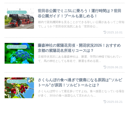
世田谷公園でミニSLに乗ろう！運行時間は？世田
7月のお祭り
谷公園ガイド！プールも楽しめる！
都内で蒸気機関車を見ることができる珍しい公園があるってご存知
でしょうか？世田谷区池尻にある「世田谷公...
2025.10.01
藤森神社の紫陽花見頃・開花状況2026！おすすめ
5月のお祭り
京都の紫陽花名所巡りコースは？
京都市伏見区にある藤森神社は、勝運、学問の神様で知られてい
て、馬の神社としても有名で、勝運を求める競...
2026.06.21
さくらんぼの食べ過ぎで腹痛になる原因は”ソルビ
5月のお祭り
トール”が原因！ソルビトールとは？
さくらんぼ狩りって最近多いですよね。食べ放題となっている場合
が多く、30分の食べ放題なんて言われたら...
2025.03.21