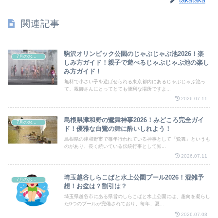
関連記事
駒沢オリンピック公園のじゃぶじゃぶ池2026！楽
7月のお祭り
しみ方ガイド！親子で遊べるじゃぶじゃぶ池の楽し
み方ガイド！
無料で小さい子を遊ばせられる東京都内にあるじゃぶじゃぶ池っ
て、親御さんにとってとても便利な場所ですよ...
2026.07.11
島根県津和野の鷺舞神事2026！みどころ完全ガイ
7月のお祭り
ド！優雅な白鷺の舞に酔いしれよう！
島根県の津和野市で毎年行われている神事として「鷺舞」というも
のがあり、長く続いている伝統行事として知...
2026.07.11
埼玉越谷しらこばと水上公園プール2026！混雑予
7月のお祭り
想！お盆は？割引は？
埼玉県越谷市にある県営のしらこばと水上公園には、趣向を凝らし
た9つのプールが完備されており、毎年、夏...
2026.07.08