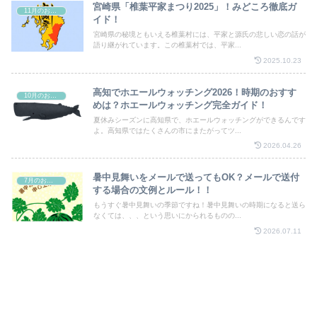
宮崎県「椎葉平家まつり2025」！みどころ徹底ガ
11月のお祭り
イド！
宮崎県の秘境ともいえる椎葉村には、平家と源氏の悲しい恋の話が
語り継がれています。この椎葉村では、平家...
2025.10.23
高知でホエールウォッチング2026！時期のおすす
10月のお祭り
めは？ホエールウォッチング完全ガイド！
夏休みシーズンに高知県で、ホエールウォッチングができるんです
よ。高知県ではたくさんの市にまたがってツ...
2026.04.26
暑中見舞いをメールで送ってもOK？メールで送付
7月のお祭り
する場合の文例とルール！！
もうすぐ暑中見舞いの季節ですね！暑中見舞いの時期になると送ら
なくては、、、という思いにかられるものの...
2026.07.11