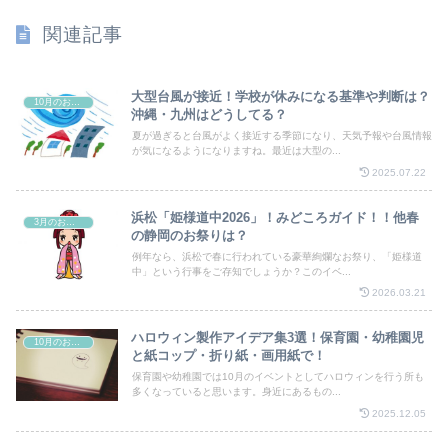
関連記事
大型台風が接近！学校が休みになる基準や判断は？
10月のお祭り
沖縄・九州はどうしてる？
夏が過ぎると台風がよく接近する季節になり、天気予報や台風情報
が気になるようになりますね。最近は大型の...
2025.07.22
浜松「姫様道中2026」！みどころガイド！！他春
3月のお祭り
の静岡のお祭りは？
例年なら、浜松で春に行われている豪華絢爛なお祭り、「姫様道
中」という行事をご存知でしょうか？このイベ...
2026.03.21
ハロウィン製作アイデア集3選！保育園・幼稚園児
10月のお祭り
と紙コップ・折り紙・画用紙で！
保育園や幼稚園では10月のイベントとしてハロウィンを行う所も
多くなっていると思います。身近にあるもの...
2025.12.05