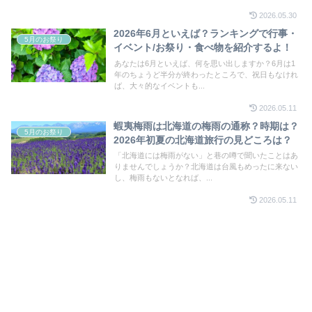
2026.05.30
2026年6月といえば？ランキングで行事・
5月のお祭り
イベント/お祭り・食べ物を紹介するよ！
あなたは6月といえば、何を思い出しますか？6月は1
年のちょうど半分が終わったところで、祝日もなけれ
ば、大々的なイベントも...
2026.05.11
蝦夷梅雨は北海道の梅雨の通称？時期は？
5月のお祭り
2026年初夏の北海道旅行の見どころは？
「北海道には梅雨がない」と巷の噂で聞いたことはあ
りませんでしょうか？北海道は台風もめったに来ない
し、梅雨もないとなれば、...
2026.05.11