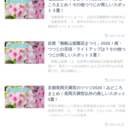
4月のお祭り
ころまとめ！その他つつじが美しいスポッ
ト３選！
「塩船観音つつじまつり」は真言宗醍醐派の別格本山
「塩船観音寺」で、毎年4月8日から5月の上旬まで塩
船観音つつじまつりが行...
2026.04.03
佐賀「御船山楽園花まつり」2026！桜・
3月のお祭り
つつじの見頃・ライトアップは？その他つ
つじが美しいスポット３選！
「御船山楽園」は、佐賀県の国登録記念物(名勝地関
係)で、東京ドーム約10個分にあたる15万坪もの大庭
園です。春は御船山（...
2026.04.03
京都長岡天満宮のツツジ2026！みどころ
4月のお祭り
まとめ！長岡天満宮以外の美しいスポット
3選！
学問の神様として有名な菅原道真公ゆかりの地「京都
長岡天満宮」は、「見返り天神」ともいわれ、日本随
一のキリシマツツジの名所...
2026.04.02