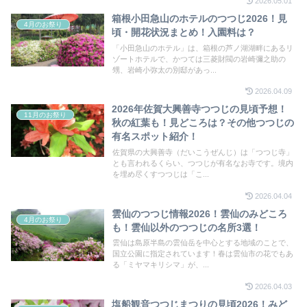
2026.05.01
箱根小田急山のホテルのつつじ2026！見
4月のお祭り
頃・開花状況まとめ！入園料は？
「小田急山のホテル」は、箱根の芦ノ湖湖畔にあるリ
ゾートホテルで、かつては三菱財閥の岩崎彌之助の
甥、岩崎小弥太の別邸があっ...
2026.04.09
2026年佐賀大興善寺つつじの見頃予想！
11月のお祭り
秋の紅葉も！見どころは？その他つつじの
有名スポット紹介！
佐賀県の大興善寺（だいこうぜんじ）は「つつじ寺」
とも言われるくらい、つつじが有名なお寺です。境内
を埋め尽くすつつじは「こ...
2026.04.04
雲仙のつつじ情報2026！雲仙のみどころ
4月のお祭り
も！雲仙以外のつつじの名所3選！
雲仙は島原半島の雲仙岳を中心とする地域のことで、
国立公園に指定されています！春は雲仙市の花でもあ
る「ミヤマキリシマ」が、...
2026.04.03
塩船観音つつじまつりの見頃2026！みど