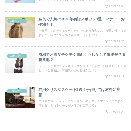
2025.02.04
奈良で人気の2026年初詣スポット3選！マナー・お
12月のお祭り
作法も！
奈良県で初詣をするなら、たくさんある有名なお寺が思い浮かびま
すよね。特に人気がある初詣スポットをご紹...
2025.12.30
風邪でお腹がチクチク痛む！もしかして胃腸炎？胃
12月のお祭り
腸風邪？
冬になると風やインフルエンザが流行りますが、お腹がちくちく痛
むような場合は、胃腸風邪の可能性がありま...
2025.12.13
猫用クリスマスケーキ3選！手作りでは材料に注
12月のお祭り
意！
クリスマスパーティーに欠かせないのがクリスマスケーキですが、
猫も食べられるケーキがあるのをご存じです...
2025.11.29