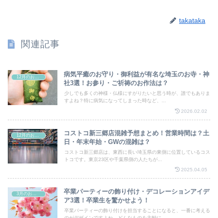
takataka
関連記事
病気平癒のお守り・御利益が有名な埼玉のお寺・神
12月のお祭り
社3選！お参り・ご祈祷のお作法は？
少しでも多くの神様・仏様にすがりたいと思う時が、誰でもありま
すよね？特に病気になってしまった時など、...
2026.02.02
コストコ新三郷店混雑予想まとめ！営業時間は？土
12月のお祭り
日・年末年始・GWの混雑は？
コストコ新三郷店は、東西に長い埼玉県の東側に位置しているコス
トコです。東京23区や千葉県側の人たちが...
2025.04.05
卒業パーティーの飾り付け・デコレーションアイデ
3月のお祭り
ア3選！卒業生を驚かせよう！
卒業パーティーの飾り付けを担当することになると、一番に考える
のがデザインですよね。どんなものを主軸に...