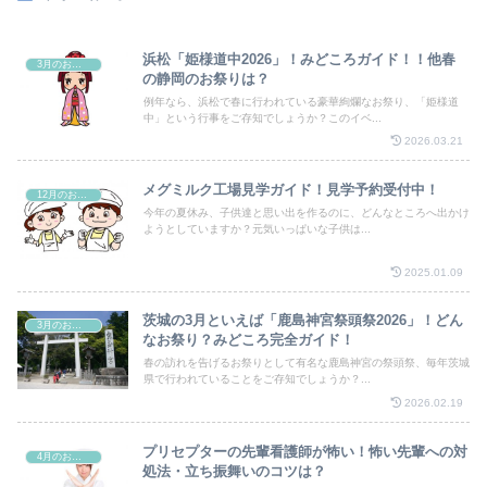
浜松「姫様道中2026」！みどころガイド！！他春
3月のお祭り
の静岡のお祭りは？
例年なら、浜松で春に行われている豪華絢爛なお祭り、「姫様道
中」という行事をご存知でしょうか？このイベ...
2026.03.21
メグミルク工場見学ガイド！見学予約受付中！
12月のお祭り
今年の夏休み、子供達と思い出を作るのに、どんなところへ出かけ
ようとしていますか？元気いっぱいな子供は...
2025.01.09
茨城の3月といえば「鹿島神宮祭頭祭2026」！どん
3月のお祭り
なお祭り？みどころ完全ガイド！
春の訪れを告げるお祭りとして有名な鹿島神宮の祭頭祭、毎年茨城
県で行われていることをご存知でしょうか？...
2026.02.19
プリセプターの先輩看護師が怖い！怖い先輩への対
4月のお祭り
処法・立ち振舞いのコツは？