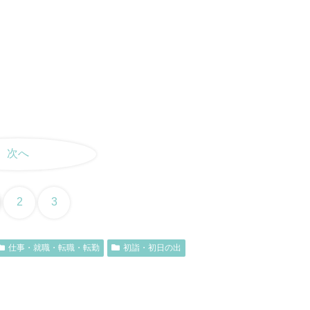
次へ
2
3
仕事・就職・転職・転勤
初詣・初日の出