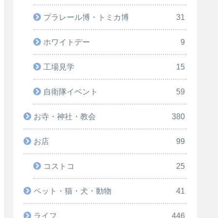
プラレール博・トミカ博
31
ホワイトデー
9
工場見学
15
自衛隊イベント
59
お寺・神社・教会
380
お店
99
コストコ
25
ペット・猫・犬・動物
41
ライフ
446