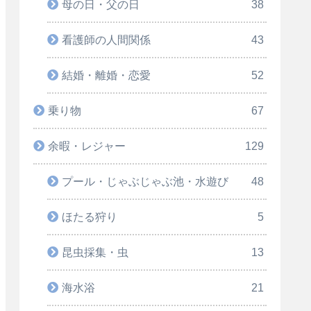
母の日・父の日
38
看護師の人間関係
43
結婚・離婚・恋愛
52
乗り物
67
余暇・レジャー
129
プール・じゃぶじゃぶ池・水遊び
48
ほたる狩り
5
昆虫採集・虫
13
海水浴
21