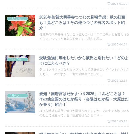
2026.01.20
2026年佐賀大興善寺つつじの見頃予想！秋の紅葉
11月のお祭り
も！見どころは？その他つつじの有名スポット紹
介！
佐賀県の大興善寺（だいこうぜんじ）は「つつじ寺」とも言われる
くらい、つつじが有名なお寺です。境内を埋...
2026.04.04
受験勉強に専念したいから彼氏と別れたい！どのよ
12月のお祭り
うに伝えるべき？
冬にはクリスマスなどカップルとして見逃せないイベントがたくさ
んある……のですが、一方で受験生にとって...
2025.12.17
愛知「国府宮はだかまつり2026」！みどころは？
1月のお祭り
その他全国のはだか祭り（会陽はだか祭・大原はだ
か祭り）紹介！
様々な時期や場所で祭りが開催されてますが、その中でも珍しいも
のとして目立っている「国府宮はだかまつり...
2026.05.18