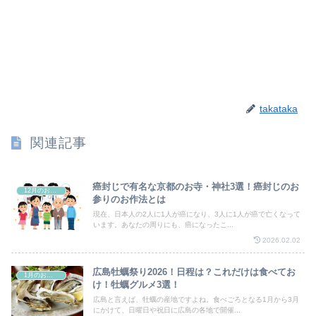
takataka
関連記事
癌封じで有名な京都のお寺・神社3選！癌封じのお
12月のお祭り
参りのお作法とは
現在、日本人の2人に1人が癌になり、3人に1人が癌で亡くなって
います。あなたの周りにも、癌になったこ...
2026.02.02
広島牡蠣祭り2026！日程は？これだけは食べてお
1月のお祭り
け！牡蠣グルメ3選！
広島と言えば、牡蠣の産地ですよね。食べごろとなる1月から3月
にかけて、日曜日や祝日に広島の各地で開催...