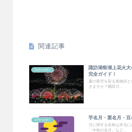
関連記事
諏訪湖祭湖上花火大会
10月のお祭り
完全ガイド！
夏の夜空を彩る風物詩と
きますか？隅田川...
芋名月・栗名月・豆
10月のお祭り
月に関する名称は本当に
「中秋の名月」など...