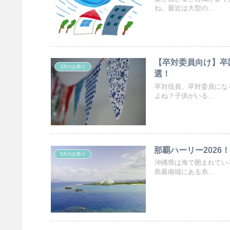
ね。最近は大型の...
【卒対委員向け】卒
3月のお祭り
選！
卒対役員、卒対委員にな
よね？子供がいる...
那覇ハーリー202
6月のお祭り
沖縄県は海で囲まれてい
島最南端にある糸...