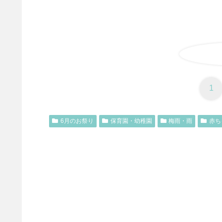
1
6月のお祭り
保育園・幼稚園
梅雨・雨
赤ち