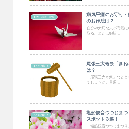
病気平癒のお守り・
お寺・神社・教会
のお作法は？
自分や大切な人が病気に
取る、または御祈...
尾張三大奇祭「きね
1月のお祭り
は？
「尾張三大奇祭」などと
でしょうか。普通...
塩船観音つつじまつ
4月のお祭り
スポット３選！
「塩船観音つつじまつり