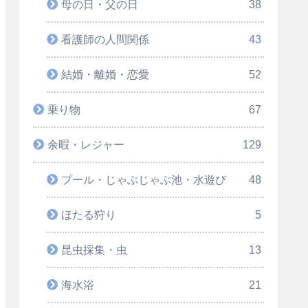
母の日・父の日
38
看護師の人間関係
43
結婚・離婚・恋愛
52
乗り物
67
余暇・レジャー
129
プール・じゃぶじゃぶ池・水遊び
48
ほたる狩り
5
昆虫採集・虫
13
海水浴
21