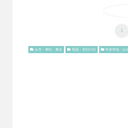
1
お寺・神社・教会
初詣・初日の出
年末年始・お