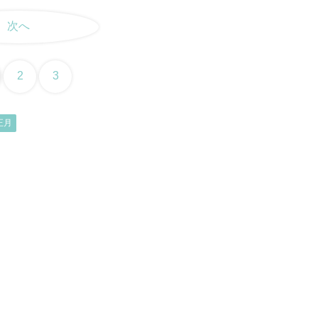
次へ
2
3
正月