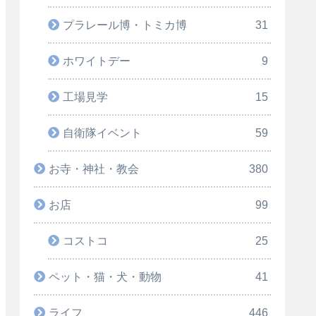
プラレール博・トミカ博
31
ホワイトデー
9
工場見学
15
自衛隊イベント
59
お寺・神社・教会
380
お店
99
コストコ
25
ペット・猫・犬・動物
41
ライフ
446