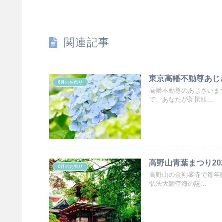
関連記事
東京高幡不動尊あじ
6月のお祭り
高幡不動尊のあじさいま
で、あなたが新撰組...
高野山青葉まつり2
6月のお祭り
高野山の金剛峯寺で毎年
弘法大師空海の誕...