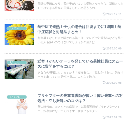
受験の季節になり、我が子がいよいよ受験となったら、親御さんと
してはできる限りの応援をしたいと思うもの...
2025.12.11
熱中症で発熱！子供の場合は回復までに1週間！熱
6月のお祭り
中症症状と対処法まとめ！
毎年暑くなりだすと騒がれる熱中症。テレビで対策方法などを見て
いる人も多いのではないでしょうか？屋外は...
2025.06.09
近寄りがたいオーラを発している男性社員にスムー
1月のお祭り
ズに質問をするには？
あなたの職場にもいますか？「近寄るな」「話しかけるな」的なオ
ーラを出している男性社員…。みんなで協力...
2025.02.05
プリセプターの先輩看護師が怖い！怖い先輩への対
4月のお祭り
処法・立ち振舞いのコツは？
新人時代は、ほとんどの病院で、先輩看護師がプリセプターとし
て、指導係になってくれます。仕事にもスタッ...
2025.02.28