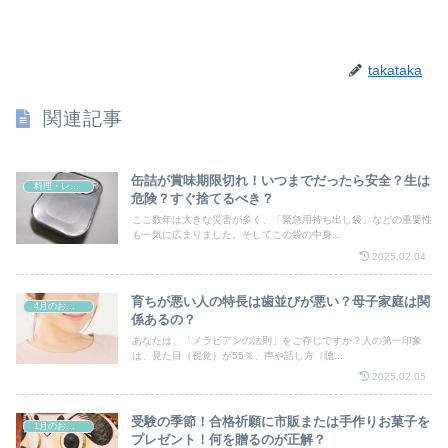
takataka
関連記事
缶詰が賞味期限切れ！いつまでだったら安全？生は
料理・レシピ
危険？すぐ捨てるべき？
ここ数年は大きな災害が多く、「緊急用持ち出し袋」などの重要性
も一気に広まりました。そしてこの袋の中身...
2025.02.04
育ちが悪い人の特長は歯並びが悪い？母子家庭は関
4月のお祭り
係あるの？
あなたは、「メラビアンの法則」をご存じですか？人の第一印象
は、見た目（視覚）が55％、声や話し方（聴...
2025.02.05
受験の季節！合格祈願に市販または手作りお菓子を
1月のお祭り
プレゼント！何を贈るのが正解？