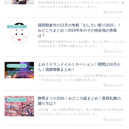
女性が毎年頭を悩ませるイベントのひとつ、バレンタインデー。あ
りきたりなチョコを渡すだけのバレンタイン...
2026.02.09
福岡朝倉市の12月の奇祭「おしろい祭り2025」！
12月のお祭り
みどころまとめ！2026年冬のその他各地の奇祭
は？
福岡県朝倉市で毎年行われているお祭に「おしろい祭り」というも
のがあります。文字通り顔面をおしろいだら...
2025.12.13
よみうりランドイルミネーション！期間は10月か
10月のお祭り
ら！混雑情報まとめ！
よみうりランドのイルミネーションは広大な敷地のほとんどのエリ
アで行われるため、とっても規模が大きいの...
2025.10.15
静岡まつり2026！みどころ総まとめ！夜桜乱舞の
3月のお祭り
踊り方は？
4月は桜、つまり花見の季節であり、友人や家族などでお花見を楽
しむ方もたくさんいらっしゃいますよね。そ...
2026.03.21