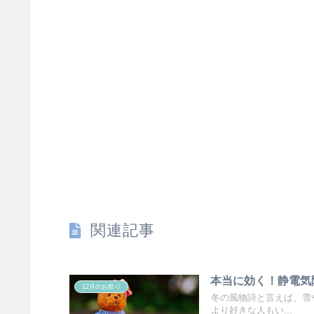
関連記事
本当に効く！静電気
12月のお祭り
冬の風物詩と言えば、雪
より好きな人もい...