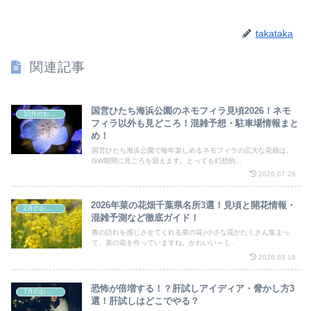
takataka
関連記事
国営ひたち海浜公園のネモフィラ見頃2026！ネモ
10月のお祭り
フィラ以外も見どころ！混雑予想・駐車場情報まと
め！
国営ひたち海浜公園で毎年楽しめるネモフィラの広大な花畑は、
GW期間に見ごろを迎えます。とっても幻想的...
2026.07.28
2026年菜の花畑千葉県名所3選！見頃と開花情報・
2月のお祭り
混雑予測など徹底ガイド！
春の訪れを感じさせてくれる菜の花♪小さな花がたくさん集まっ
て、菜の花を作っていますね。かわいい～ (...
2026.03.16
恐怖が倍増する！？肝試しアイディア・脅かし方3
7月のお祭り
選！肝試しはどこでやる？