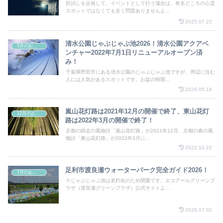
肝試しを企画して、イベントとして行う場合は、有名どころの心霊
スポットではなくても全く問題ありませんよ...
2025.07.22
清水公園じゃぶじゃぶ池2026！清水公園アクアベ
5月のお祭り
ンチャー2022年7月1日リニューアルオープン済
み！
千葉県野田市にある清水公園のじゃぶじゃぶ池ですが、周辺に住む
人には人気があるスポットです。お盆の時期...
2026.05.18
嵐山花灯路は2021年12月の開催で終了、東山花灯
12月のお祭り
路は2022年3月の開催で終了！
京都の師走の風物詩「嵐山花灯路」が2021年12月、京都の春の風
物詩「東山花灯路」が2022年3月に...
2022.10.22
足利市渡良瀬ウォーターパーク完全ガイド2026！
7月のお祭り
※じゃぶじゃぶ池は老朽化のため閉園です。エコアールグリーンプ
ラザ（渡良瀬グリーンプラザ）公式サイトよ...
2026.07.02