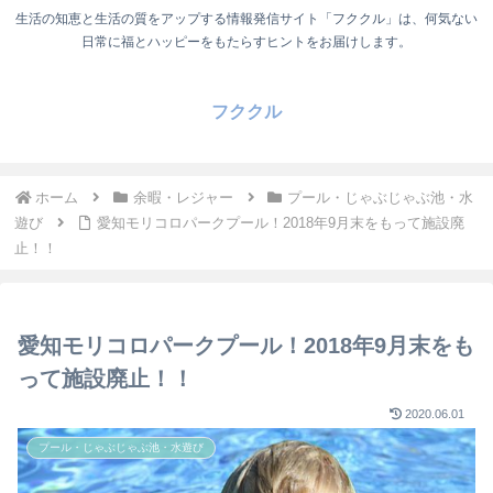
生活の知恵と生活の質をアップする情報発信サイト「フククル」は、何気ない
日常に福とハッピーをもたらすヒントをお届けします。
フククル
ホーム
余暇・レジャー
プール・じゃぶじゃぶ池・水
遊び
愛知モリコロパークプール！2018年9月末をもって施設廃
止！！
愛知モリコロパークプール！2018年9月末をも
って施設廃止！！
2020.06.01
プール・じゃぶじゃぶ池・水遊び