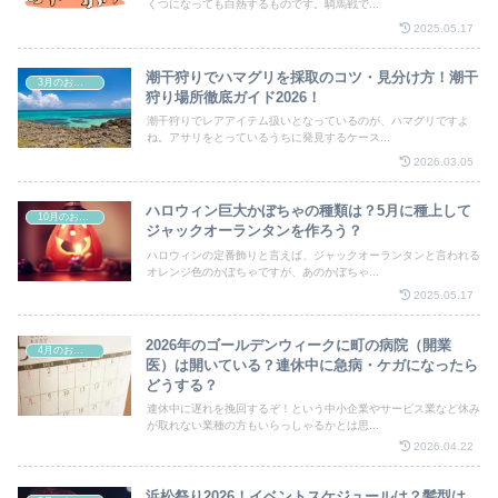
くつになっても白熱するものです。騎馬戦で...
2025.05.17
潮干狩りでハマグリを採取のコツ・見分け方！潮干
3月のお祭り
狩り場所徹底ガイド2026！
潮干狩りでレアアイテム扱いとなっているのが、ハマグリですよ
ね。アサリをとっているうちに発見するケース...
2026.03.05
ハロウィン巨大かぼちゃの種類は？5月に種上して
10月のお祭り
ジャックオーランタンを作ろう？
ハロウィンの定番飾りと言えば、ジャックオーランタンと言われる
オレンジ色のかぼちゃですが、あのかぼちゃ...
2025.05.17
2026年のゴールデンウィークに町の病院（開業
4月のお祭り
医）は開いている？連休中に急病・ケガになったら
どうする？
連休中に遅れを挽回するぞ！という中小企業やサービス業など休み
が取れない業種の方もいらっしゃるかとは思...
2026.04.22
浜松祭り2026！イベントスケジュールは？髪型は