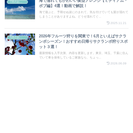
海で濡れてもかわいい髪型アレンジ【ミディアム・
7月のお祭り
ボブ編】4選！動画で解説！
海で遊ぶと、予期せぬ波にのまれて、気を付けていても髪が濡れて
しまうことがありますよね。どうせ濡れてぐ...
2025.11.21
2026年フルーツ狩りを関東で！6月といえばサクラ
5月のお祭り
ンボシーズン！おすすめ日帰りサクランボ狩りスポ
ット３選！
最新情報を入手次第、内容を更新します。東京、埼玉、千葉に住ん
でいて車を保有しているご家族なら、ちょっ...
2026.06.09