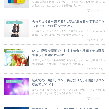
父の日に感謝を込めてプレゼント。でも自分よりも年代が上である
お父さんに、どんなブランドを贈れば良いの...
2026.06.05
らっきょう食べ過ぎるとガスが溜まるって本当？ら
6月のお祭り
っきょう一つで屁八十とは？
らっきょうってシャキシャキとした歯ごたえと、ピリッと辛い辛味
がおいしいですよね。カレーを食べる時に欠...
2025.06.11
いちご狩りを福岡で！おすすめ食べ放題イチゴ狩り
11月のお祭り
スポット３選2025-2026！
１年のなかでそれぞれの果実が旬を迎えますが、やっぱり旬の食べ
物は美味しいですよね。その旬の食べ物を堪...
2025.10.24
初めての日焼けサロン！男が知りたい日焼けサロン
5月のお祭り
初めてガイド！
夏といえば「海や山などアウトドアを楽しむ季節！」という男性も
多いと思いますが、そうなると自分の肌の色...
2025.05.01