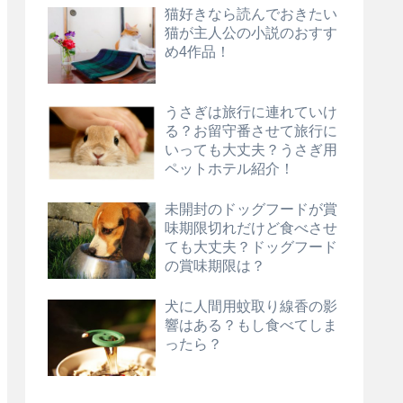
猫好きなら読んでおきたい
猫が主人公の小説のおすす
め4作品！
うさぎは旅行に連れていけ
る？お留守番させて旅行に
いっても大丈夫？うさぎ用
ペットホテル紹介！
未開封のドッグフードが賞
味期限切れだけど食べさせ
ても大丈夫？ドッグフード
の賞味期限は？
犬に人間用蚊取り線香の影
響はある？もし食べてしま
ったら？