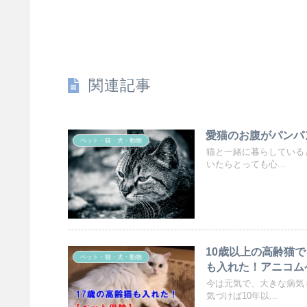
関連記事
愛猫のお腹がパンパ
ペット・猫・犬・動物
猫と一緒に暮らしている
いたらとっても心...
10歳以上の高齢猫
ペット・猫・犬・動物
も入れた！アニコム
今は元気で、大きな病気
気づけば10年以...