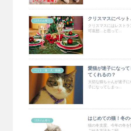
クリスマスにペット
12月のお祭り
クリスマスにはレストラ
可哀想…と思って...
愛猫が迷子になって
ペット・猫・犬・動物
てくれるの？
大切な猫ちゃんが迷子に
子になってしまっ...
はじめての猫！冬の
12月のお祭り
猫の冬支度、今年の冬を
ごせる方法をご紹...